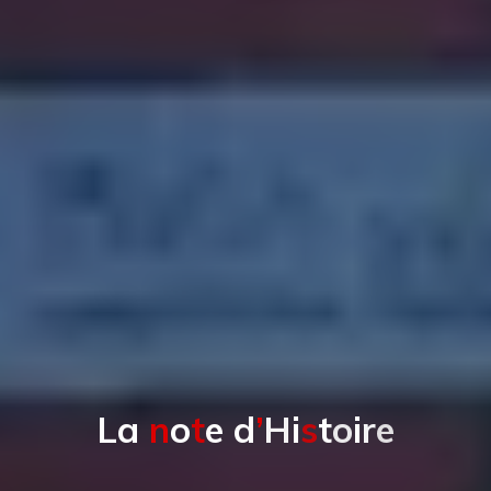
L
a
n
o
t
e
d
’
H
i
s
t
o
i
r
e