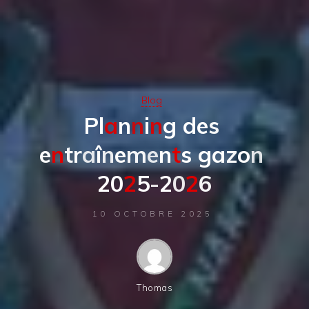
Blog
P
l
a
n
n
i
n
g
d
e
s
e
n
t
r
a
î
n
e
m
e
n
t
s
g
a
z
o
n
2
0
2
5
-
2
0
2
6
10 OCTOBRE 2025
Thomas