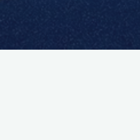
Bienvenue sur le nouveau site du Hockey 
de Valenciennes, votre nouvelle destinati
dédiée au passionnant monde du hockey 
gazon ! Que vous soyez un joueur aguerri, 
amateur enthousiaste ou simplement curi
découvrir ce sport dynamique, notre site e
conçu pour vous. Explorez nos rubriques p
trouver des informations détaillées sur les