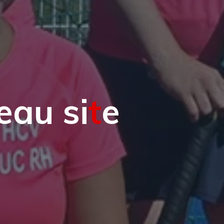
e
a
u
s
i
t
e
e