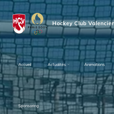
Aller
au
contenu
Hockey Club Valencie
Accueil
Actualités
Animations
Sponsoring