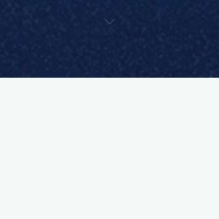
Club
on
sur
un
eux de
st
our
 règles