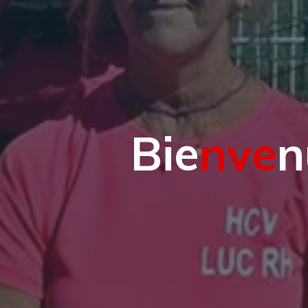
B
i
e
n
v
e
n